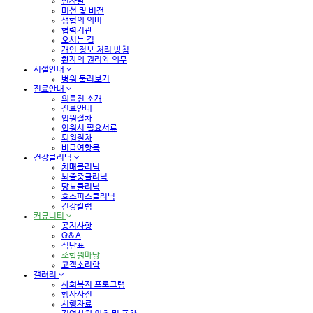
인사말
미션 및 비젼
생협의 의미
협력기관
오시는 길
개인 정보 처리 방침
환자의 권리와 의무
시설안내
병원 둘러보기
진료안내
의료진 소개
진료안내
입원절차
입원시 필요서류
퇴원절차
비급여항목
건강클리닉
치매클리닉
뇌졸중클리닉
당뇨클리닉
호스피스클리닉
건강칼럼
커뮤니티
공지사항
Q&A
식단표
조합원마당
고객소리함
갤러리
사회복지 프로그램
행사사진
시행자료