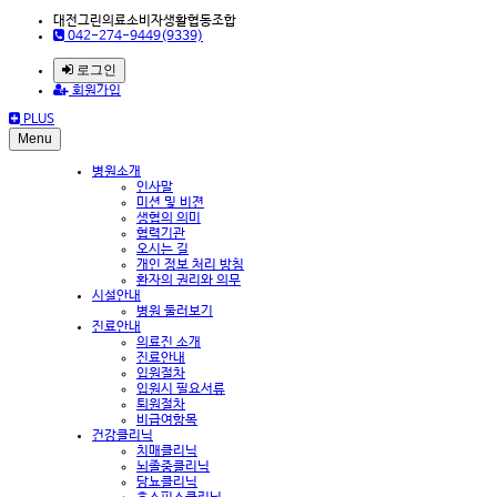
대전그린의료소비자생활협동조합
042-274-9449(9339)
로그인
회원가입
PLUS
Menu
병원소개
인사말
미션 및 비젼
생협의 의미
협력기관
오시는 길
개인 정보 처리 방침
환자의 권리와 의무
시설안내
병원 둘러보기
진료안내
의료진 소개
진료안내
입원절차
입원시 필요서류
퇴원절차
비급여항목
건강클리닉
치매클리닉
뇌졸중클리닉
당뇨클리닉