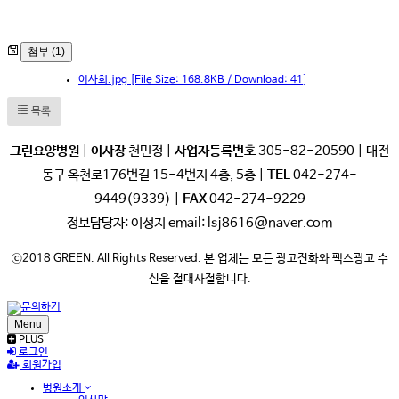
첨부 (1)
이사회.jpg
[File Size: 168.8KB / Download: 41]
목록
그린요양병원
|
이사장
천민정 |
사업자등록번호
305-82-20590 | 대전
동구 옥천로176번길 15-4번지 4층, 5층 |
TEL
042-274-
9449(9339) |
FAX
042-274-9229
정보담당자: 이성지 email: lsj8616@naver.com
ⓒ2018 GREEN. All Rights Reserved. 본 업체는 모든 광고전화와 팩스광고 수
신을 절대사절합니다.
Menu
PLUS
로그인
회원가입
병원소개