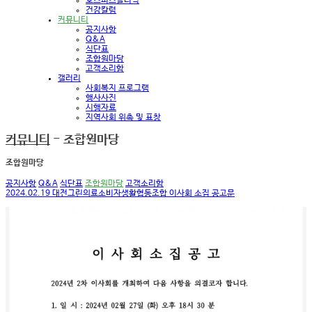
호스피스클리닉
건강칼럼
커뮤니티
공지사항
Q&A
식단표
조합원마당
고객소리함
갤러리
사회복지 프로그램
행사사진
시행자료
지역사회 위촉 및 표창
커뮤니티
- 조합원마당
조합원마당
공지사항
Q&A
식단표
조합원마당
고객소리함
2024.02.19 대전그린의료소비자생활협동조합 이사회 소집 공고문