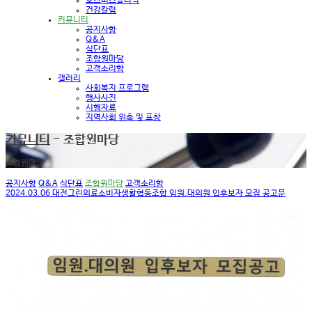
호스피스클리닉
건강칼럼
커뮤니티
공지사항
Q&A
식단표
조합원마당
고객소리함
갤러리
사회복지 프로그램
행사사진
시행자료
지역사회 위촉 및 표창
커뮤니티
- 조합원마당
조합원마당
공지사항
Q&A
식단표
조합원마당
고객소리함
2024.03.06 대전그린의료소비자생활협동조합 임원.대의원 입후보자 모집 공고문