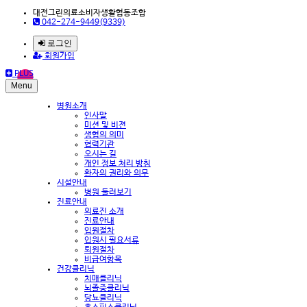
대전그린의료소비자생활협동조합
042-274-9449(9339)
로그인
회원가입
PLUS
Menu
병원소개
인사말
미션 및 비젼
생협의 의미
협력기관
오시는 길
개인 정보 처리 방침
환자의 권리와 의무
시설안내
병원 둘러보기
진료안내
의료진 소개
진료안내
입원절차
입원시 필요서류
퇴원절차
비급여항목
건강클리닉
치매클리닉
뇌졸중클리닉
당뇨클리닉