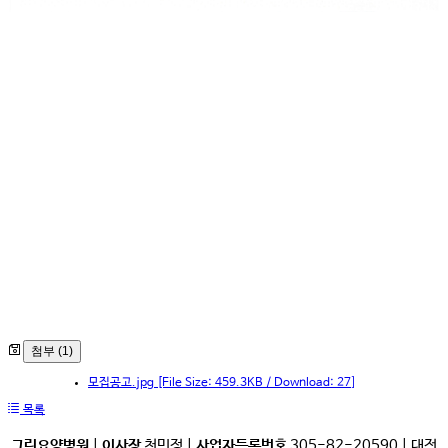
첨부 (1)
모집공고.jpg
[File Size: 459.3KB / Download: 27]
목록
그린요양병원
|
이사장
천민정 |
사업자등록번호
305-82-20590 | 대전