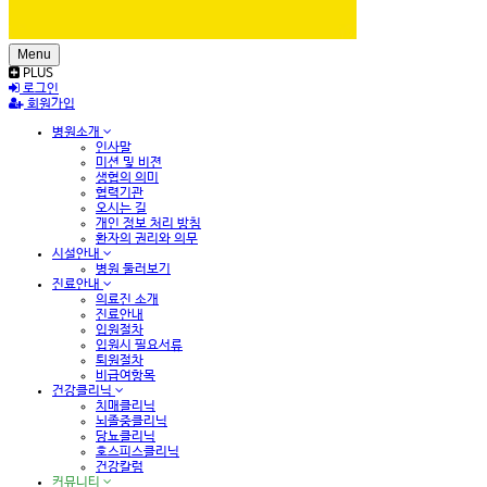
Menu
PLUS
로그인
회원가입
병원소개
인사말
미션 및 비젼
생협의 의미
협력기관
오시는 길
개인 정보 처리 방침
환자의 권리와 의무
시설안내
병원 둘러보기
진료안내
의료진 소개
진료안내
입원절차
입원시 필요서류
퇴원절차
비급여항목
건강클리닉
치매클리닉
뇌졸중클리닉
당뇨클리닉
호스피스클리닉
건강칼럼
커뮤니티