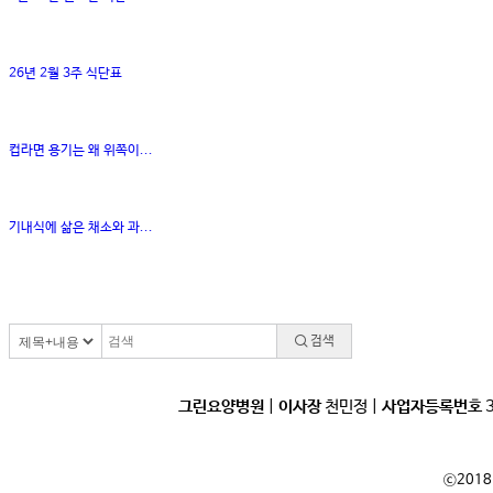
26년 2월 3주 식단표
컵라면 용기는 왜 위쪽이...
기내식에 삶은 채소와 과...
검색
그린요양병원
|
이사장
천민정 |
사업자등록번호
3
ⓒ2018