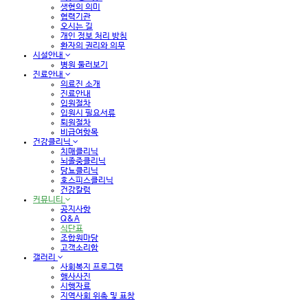
생협의 의미
협력기관
오시는 길
개인 정보 처리 방침
환자의 권리와 의무
시설안내
병원 둘러보기
진료안내
의료진 소개
진료안내
입원절차
입원시 필요서류
퇴원절차
비급여항목
건강클리닉
치매클리닉
뇌졸중클리닉
당뇨클리닉
호스피스클리닉
건강칼럼
커뮤니티
공지사항
Q&A
식단표
조합원마당
고객소리함
갤러리
사회복지 프로그램
행사사진
시행자료
지역사회 위촉 및 표창