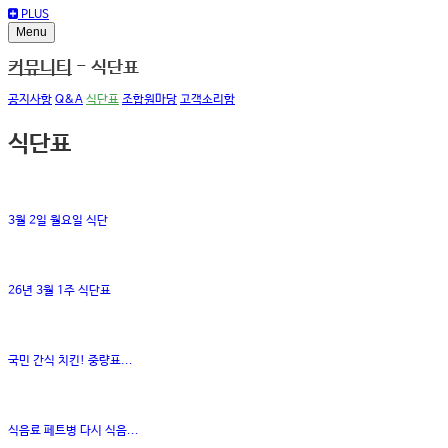
PLUS
Menu
커뮤니티
- 식단표
공지사항
Q&A
식단표
조합원마당
고객소리함
식단표
3월 2일 월요일 식단
26년 3월 1주 식단표
국민 간식 치킨! 중량표...
식음료 페트병 다시 식음...