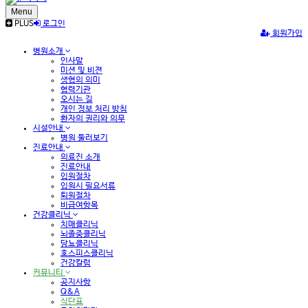
Menu
PLUS
로그인
회원가입
병원소개
인사말
미션 및 비젼
생협의 의미
협력기관
오시는 길
개인 정보 처리 방침
환자의 권리와 의무
시설안내
병원 둘러보기
진료안내
의료진 소개
진료안내
입원절차
입원시 필요서류
퇴원절차
비급여항목
건강클리닉
치매클리닉
뇌졸중클리닉
당뇨클리닉
호스피스클리닉
건강칼럼
커뮤니티
공지사항
Q&A
식단표