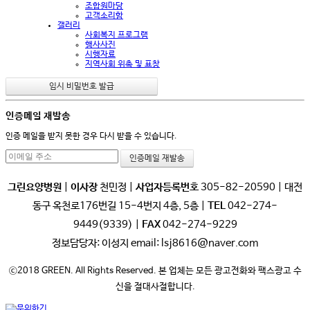
조합원마당
고객소리함
갤러리
사회복지 프로그램
행사사진
시행자료
지역사회 위촉 및 표창
인증메일 재발송
인증 메일을 받지 못한 경우 다시 받을 수 있습니다.
그린요양병원
|
이사장
천민정 |
사업자등록번호
305-82-20590 | 대전
동구 옥천로176번길 15-4번지 4층, 5층 |
TEL
042-274-
9449(9339) |
FAX
042-274-9229
정보담당자: 이성지 email: lsj8616@naver.com
ⓒ2018 GREEN. All Rights Reserved. 본 업체는 모든 광고전화와 팩스광고 수
신을 절대사절합니다.