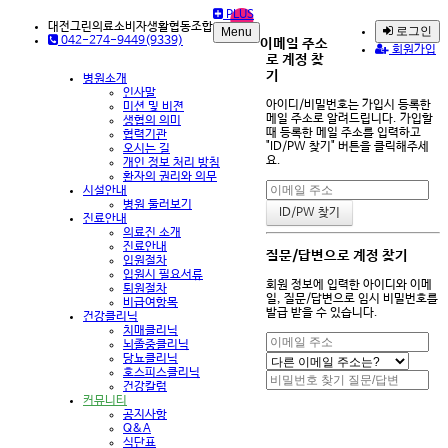
PLUS
대전그린의료소비자생활협동조합
로그인
Menu
042-274-9449(9339)
이메일 주소
회원가입
로 계정 찾
기
병원소개
인사말
아이디/비밀번호는 가입시 등록한
미션 및 비젼
메일 주소로 알려드립니다. 가입할
생협의 의미
때 등록한 메일 주소를 입력하고
협력기관
"ID/PW 찾기" 버튼을 클릭해주세
오시는 길
요.
개인 정보 처리 방침
환자의 권리와 의무
시설안내
병원 둘러보기
진료안내
의료진 소개
진료안내
질문/답변으로 계정 찾기
입원절차
입원시 필요서류
회원 정보에 입력한 아이디와 이메
퇴원절차
일, 질문/답변으로 임시 비밀번호를
비급여항목
발급 받을 수 있습니다.
건강클리닉
치매클리닉
뇌졸중클리닉
당뇨클리닉
호스피스클리닉
건강칼럼
커뮤니티
공지사항
Q&A
식단표