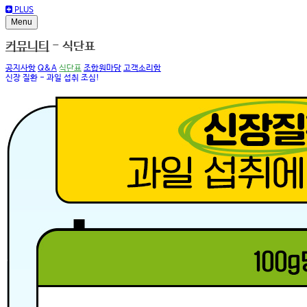
PLUS
Menu
커뮤니티
- 식단표
공지사항
Q&A
식단표
조합원마당
고객소리함
신장 질환 - 과일 섭취 조심!