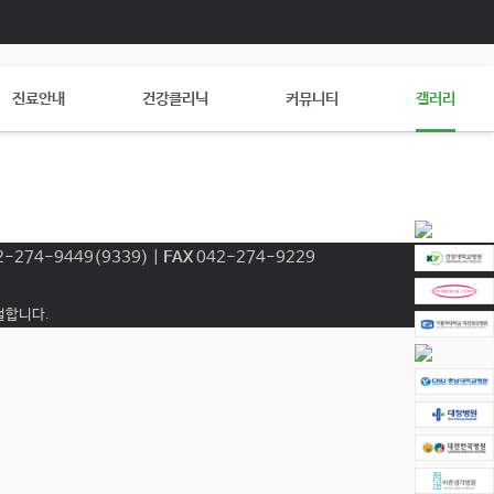
진료안내
건강클리닉
커뮤니티
갤러리
2-274-9449(9339) |
FAX
042-274-9229
사절합니다.