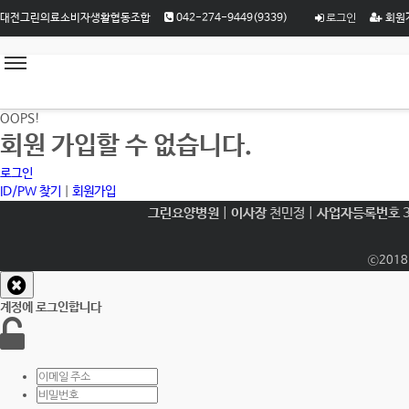
로그인
대전그린의료소비자생활협동조합
042-274-9449(9339)
회원
OOPS!
회원 가입할 수 없습니다.
로그인
ID/PW 찾기
|
회원가입
그린요양병원
|
이사장
천민정 |
사업자등록번호
3
ⓒ2018
계정에 로그인합니다