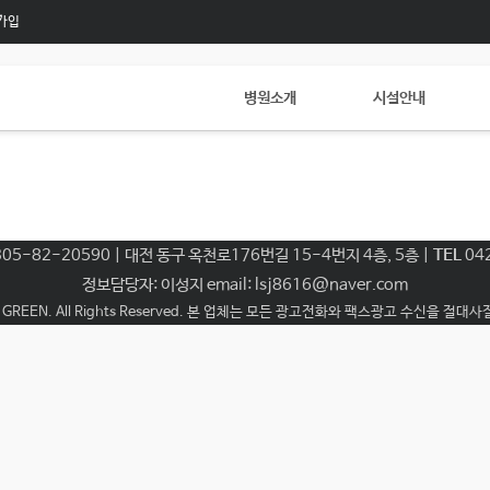
가입
병원소개
시설안내
05-82-20590 | 대전 동구 옥천로176번길 15-4번지 4층, 5층 |
TEL
04
정보담당자: 이성지 email: lsj8616@naver.com
 GREEN. All Rights Reserved. 본 업체는 모든 광고전화와 팩스광고 수신을 절대