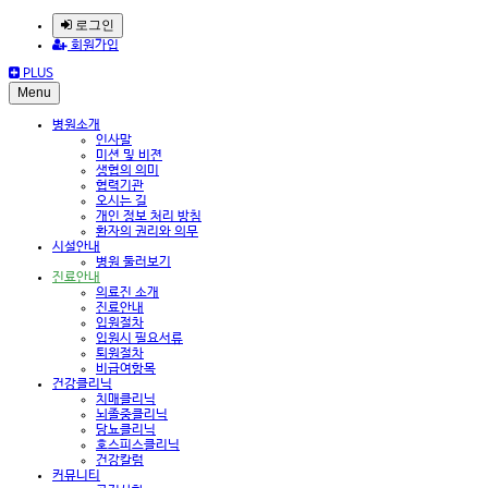
로그인
회원가입
PLUS
Menu
병원소개
인사말
미션 및 비젼
생협의 의미
협력기관
오시는 길
개인 정보 처리 방침
환자의 권리와 의무
시설안내
병원 둘러보기
진료안내
의료진 소개
진료안내
입원절차
입원시 필요서류
퇴원절차
비급여항목
건강클리닉
치매클리닉
뇌졸중클리닉
당뇨클리닉
호스피스클리닉
건강칼럼
커뮤니티