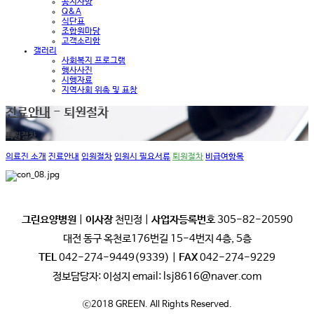
공지사항
Q&A
식단표
조합원마당
고객소리함
갤러리
사회복지 프로그램
행사사진
시행자료
지역사회 위촉 및 표창
진료안내
- 퇴원절차
퇴원절차
의료진 소개
진료안내
입원절차
입원시 필요서류
퇴원절차
비급여항목
그린요양병원
|
이사장
천민정 |
사업자등록번호
305-82-20590
대전 동구 옥천로176번길 15-4번지 4층, 5층
TEL
042-274-9449(9339) |
FAX
042-274-9229
정보담당자: 이성지 email: lsj8616@naver.com
ⓒ2018 GREEN. All Rights Reserved.